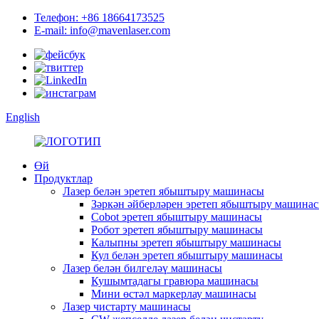
Телефон: +86 18664173525
E-mail: info@mavenlaser.com
English
Өй
Продуктлар
Лазер белән эретеп ябыштыру машинасы
Зәркән әйберләрен эретеп ябыштыру машина
Cobot эретеп ябыштыру машинасы
Робот эретеп ябыштыру машинасы
Калыпны эретеп ябыштыру машинасы
Кул белән эретеп ябыштыру машинасы
Лазер белән билгеләү машинасы
Кушымтадагы гравюра машинасы
Мини өстәл маркерлау машинасы
Лазер чистарту машинасы