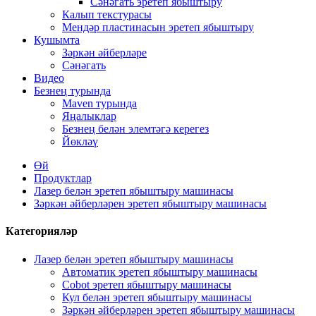
Сәнәгать эретеп ябыштыру
Калып текстурасы
Мендәр пластинасын эретеп ябыштыру
Кушымта
Зәркән әйберләре
Сәнәгать
Видео
Безнең турында
Maven турында
Яңалыклар
Безнең белән элемтәгә керегез
Йөкләү
Өй
Продуктлар
Лазер белән эретеп ябыштыру машинасы
Зәркән әйберләрен эретеп ябыштыру машинасы
Категорияләр
Лазер белән эретеп ябыштыру машинасы
Автоматик эретеп ябыштыру машинасы
Cobot эретеп ябыштыру машинасы
Кул белән эретеп ябыштыру машинасы
Зәркән әйберләрен эретеп ябыштыру машинасы