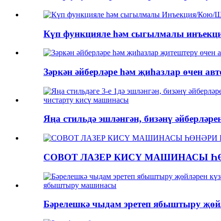
Күп функцияле һәм сыгылмалы инъекция
Зәркән әйберләре һәм җиһазлар өчен авт
Яңа стильдә эшләнгән, бизәнү әйберләрен
COBOT ЛАЗЕР КИСҮ МАШИНАСЫ ҺӨ
Бәрелешкә чыдам эретеп ябыштыру җөйлә