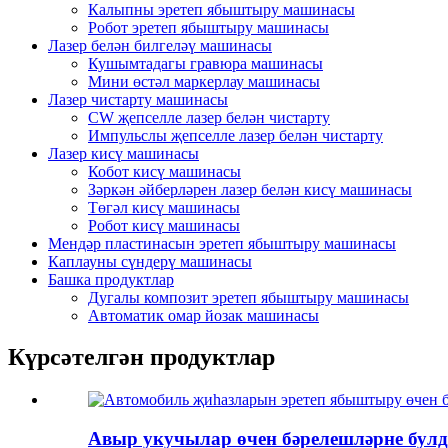
Калыпны эретеп ябыштыру машинасы
Робот эретеп ябыштыру машинасы
Лазер белән билгеләү машинасы
Кушымтадагы гравюра машинасы
Мини өстәл маркерлау машинасы
Лазер чистарту машинасы
CW җепселле лазер белән чистарту
Импульслы җепселле лазер белән чистарту
Лазер кисү машинасы
Кобот кисү машинасы
Зәркән әйберләрен лазер белән кисү машинасы
Төгәл кисү машинасы
Робот кисү машинасы
Мендәр пластинасын эретеп ябыштыру машинасы
Каплауны сүндерү машинасы
Башка продуктлар
Дугалы композит эретеп ябыштыру машинасы
Автоматик омар йозак машинасы
Күрсәтелгән продуктлар
Авыр укучылар өчен бәрелешләрне булды