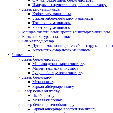
CW җепселле лазер белән чистарту
Импульслы җепселле лазер белән чистарту
Лазер кисү машинасы
Кобот кисү машинасы
Зәркән әйберләрен кисү машинасы
Төгәл кисү машинасы
Робот кисү машинасы
Мендәр пластинасын эретеп ябыштыру машинасы
Калып текстурасы машинасы
Башка продуктлар
Дугалы композит эретеп ябыштыру машинас
Автоматик омар йозак машинасы
Чишелешләр
Лазер белән чистарту
Машина детальләрен чистарту
Майлы тапларны чистарту
Буяуны бетерү өчен чистарту
Лазер белән кисү
Металл кисү
Зәркән әйберләрен кисү
Лазер белән билгеләү
Чылбыр ясау
Металл билгеләү
Лазер белән эретеп ябыштыру
Зәркән әйберләрен эретеп ябыштыру