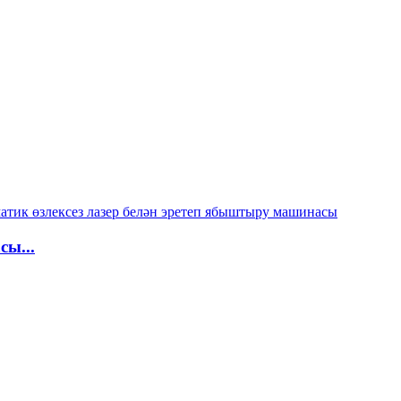
сы...