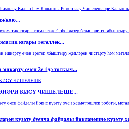
/кою...
оматик югары төгәллек...
 эшкәртү өчен 3е 1дә тоткыч...
НӘРИ КИСҮ ЧИШЕЛЕШЕ...
рен күзәтү буенча файдалы йөкләнешне күзәтү хез