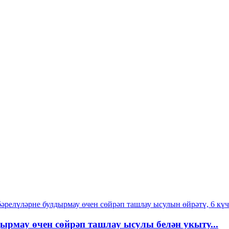
рмау өчен сөйрәп ташлау ысулы белән укыту...