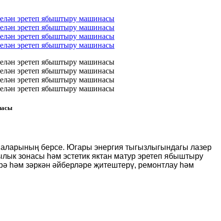
насы
нмаларының берсе. Югары энергия тыгызлыгындагы лазер
лык зонасы һәм эстетик яктан матур эретеп ябыштыру
рә һәм зәркән әйберләре җитештерү, ремонтлау һәм