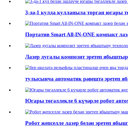
3-дә-1 кулда кулланыла торган югары т
Портатив Smart All-IN-ONE компакт ла
Лазер дугалы композит эретеп ябыштыр
тулысынча автоматик рәвештә эретеп яб
Югары төгәллекле 6 күчәрле робот автом
Робот җепселле лазер белән эретеп яб