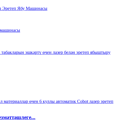
мәттәшлеге...