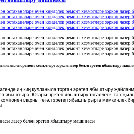
өчен көндәлек ремонт хезмәтләре зәркән лазер белән эретеп ябыштыру маши
гатендә иң киң кулланыла торган эретеп ябыштыру җайла
еп ябыштыра. Югары эретеп ябыштыру төгәллеге, тар җылы
лл компонентларны төгәл эретеп ябыштырырга мөмкинлек би
ы.
инасы лазер белән эретеп ябыштыру машинасы