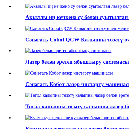
Акыллы иң кечкенә су белән суытылган
Сәнәгать Cobot QCW Калыпны төзәтү ө
Лазер белән эретеп ябыштыру системасы
Сәнәгать Кобот лазер чистарту машина
Төгәл калыпны төзәтү калыпны лазер 
Күчмә кул җепселле кул лазер белән э