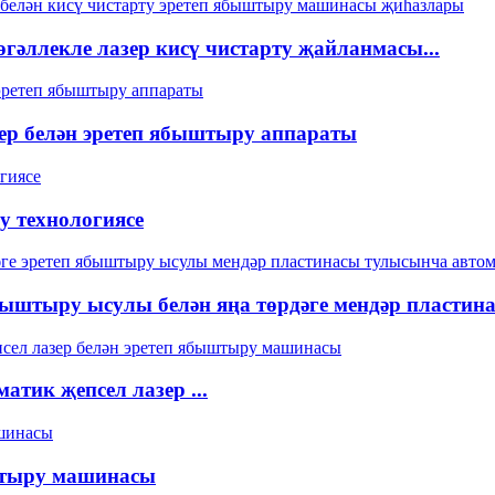
өгәллекле лазер кисү чистарту җайланмасы...
зер белән эретеп ябыштыру аппараты
у технологиясе
ыштыру ысулы белән яңа төрдәге мендәр пластина
атик җепсел лазер ...
ыштыру машинасы