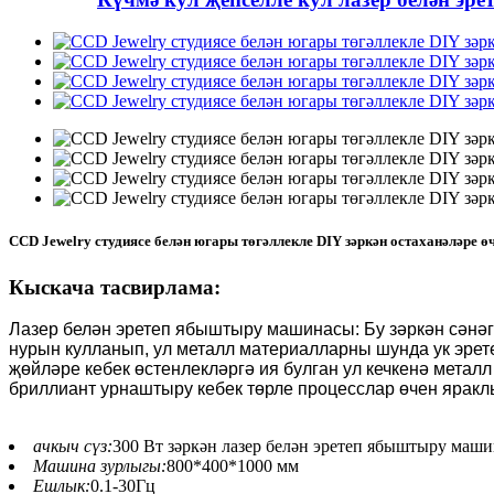
CCD Jewelry студиясе белән югары төгәллекле DIY зәркән остаханәләре 
Кыскача тасвирлама:
Лазер белән эретеп ябыштыру машинасы: Бу зәркән сәнә
нурын кулланып, ул металл материалларны шунда ук эрет
җөйләре кебек өстенлекләргә ия булган ул кечкенә мета
бриллиант урнаштыру кебек төрле процесслар өчен яракл
ачкыч сүз:
300 Вт зәркән лазер белән эретеп ябыштыру маш
Машина зурлыгы:
800*400*1000 мм
Ешлык:
0.1-30Гц