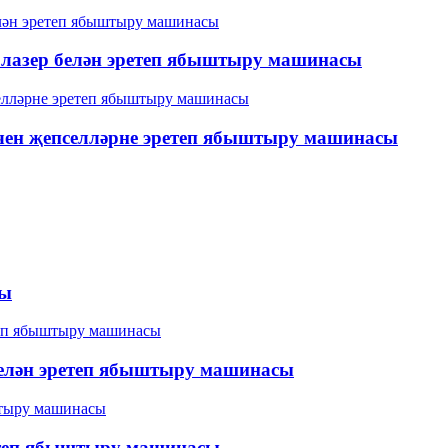
 лазер белән эретеп ябыштыру машинасы
чен җепселләрне эретеп ябыштыру машинасы
сы
белән эретеп ябыштыру машинасы
ретеп ябыштыру машинасы