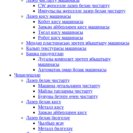
Лазер чистарту машинасы
CW җепселле лазер белән чистарту
Импульслы җепселле лазер белән чистарту
Лазер кисү машинасы
Кобот кисү машинасы
Зәркән әйберләрен кисү машинасы
Төгәл кисү машинасы
Робот кисү машинасы
Мендәр пластинасын эретеп ябыштыру машинасы
Калып текстурасы машинасы
Башка продуктлар
Дугалы композит эретеп ябыштыру
машинасы
Автоматик омар йозак машинасы
Чишелешләр
Лазер белән чистарту
Машина детальләрен чистарту
Майлы тапларны чистарту
Буяуны бетерү өчен чистарту
Лазер белән кисү
Металл кисү
Зәркән әйберләрен кисү
Лазер белән билгеләү
Чылбыр ясау
Металл билгеләү