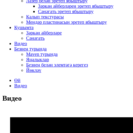
Лазер белән эретеп ябыштыру
Зәркән әйберләрен эретеп ябыштыру
Сәнәгать эретеп ябыштыру
Калып текстурасы
Мендәр пластинасын эретеп ябыштыру
Кушымта
Зәркән әйберләре
Сәнәгать
Видео
Безнең турында
Maven турында
Яңалыклар
Безнең белән элемтәгә керегез
Йөкләү
Өй
Видео
Видео