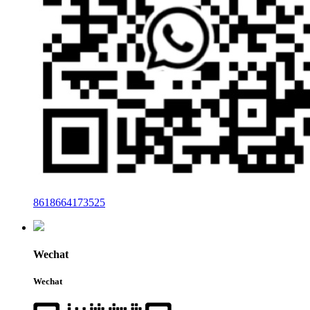
8618664173525
Wechat
Wechat