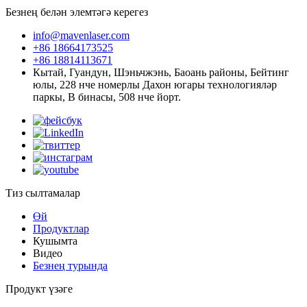
Безнең белән элемтәгә керегез
info@mavenlaser.com
+86 18664173525
+86 18814113671
Кытай, Гуандун, Шэньчжэнь, Баоань районы, Бейтинг
юлы, 228 нче номерлы Дахон югары технологияләр
паркы, В бинасы, 508 нче йорт.
Тиз сылтамалар
Өй
Продуктлар
Кушымта
Видео
Безнең турында
Продукт үзәге