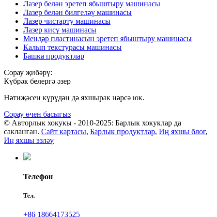
Лазер белән эретеп ябыштыру машинасы
Лазер белән билгеләү машинасы
Лазер чистарту машинасы
Лазер кисү машинасы
Мендәр пластинасын эретеп ябыштыру машинасы
Калып текстурасы машинасы
Башка продуктлар
Сорау җибәрү:
Күбрәк белергә әзер
Нәтиҗәсен күрүдән дә яхшырак нәрсә юк.
Сорау өчен басыгыз
© Авторлык хокукы - 2010-2025: Барлык хокуклар да
сакланган.
Сайт картасы
,
Барлык продуктлар
,
Иң яхшы блог
,
Иң яхшы эзләү
Телефон
Тел.
+86 18664173525