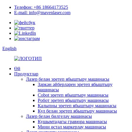
Телефон: +86 18664173525
E-mail: info@mavenlaser.com
English
Өй
Продуктлар
Лазер белән эретеп ябыштыру машинасы
Зәркән әйберләрен эретеп ябыштыру
машинасы
Cobot эретеп ябыштыру машинасы
Робот эретеп ябыштыру машинасы
Калыпны эретеп ябыштыру машинасы
Кул белән эретеп ябыштыру машинасы
Лазер белән билгеләү машинасы
Кушымтадагы гравюра машинасы
Мини өстәл маркерлау машинасы