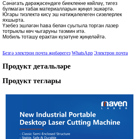
Сәнәгать дәрәҗәсендәге биеклекне көйләү, тигез
булмаган табак материалларын җиңел эшкәртә.
Югары тизлектә кисү эш нәтиҗәлелеген сизелерлек
яхшырта.
Үзебез эшләгән һава белән суытыла торган лазер
тотрыклы көч чыгаруны тәэмин итә.
Мобиль тоташу ерактан күзәтүне җиңеләйтә.
Безгә электрон почта җибәрегез
WhatsApp
Электрон почта
Продукт детальләре
Продукт теглары