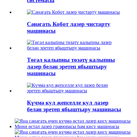
системасы
Сәнәгать Кобот лазер чистарту
машинасы
Төгәл калыпны төзәтү калыпны
лазер белән эретеп ябыштыру
машинасы
Күчмә кул җепселле кул лазер
белән эретеп ябыштыру машинасы