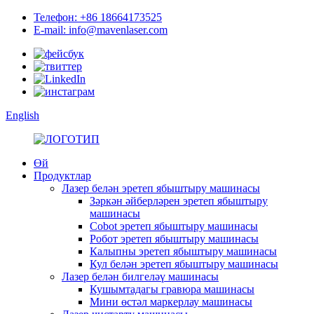
Телефон: +86 18664173525
E-mail: info@mavenlaser.com
English
Өй
Продуктлар
Лазер белән эретеп ябыштыру машинасы
Зәркән әйберләрен эретеп ябыштыру
машинасы
Cobot эретеп ябыштыру машинасы
Робот эретеп ябыштыру машинасы
Калыпны эретеп ябыштыру машинасы
Кул белән эретеп ябыштыру машинасы
Лазер белән билгеләү машинасы
Кушымтадагы гравюра машинасы
Мини өстәл маркерлау машинасы