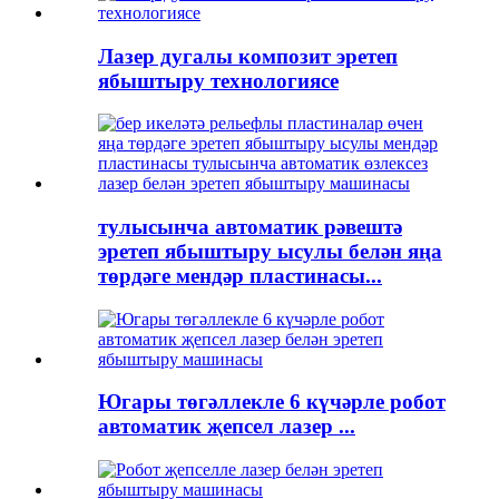
Лазер дугалы композит эретеп
ябыштыру технологиясе
тулысынча автоматик рәвештә
эретеп ябыштыру ысулы белән яңа
төрдәге мендәр пластинасы...
Югары төгәллекле 6 күчәрле робот
автоматик җепсел лазер ...