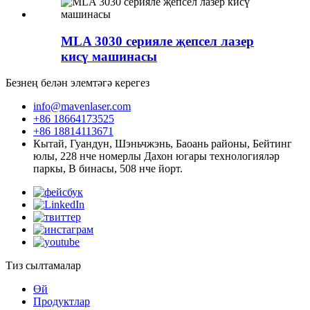
MLA 3030 серияле җепсел лазер
кисү машинасы
Безнең белән элемтәгә керегез
info@mavenlaser.com
+86 18664173525
+86 18814113671
Кытай, Гуандун, Шэньчжэнь, Баоань районы, Бейтинг
юлы, 228 нче номерлы Дахон югары технологияләр
паркы, В бинасы, 508 нче йорт.
Тиз сылтамалар
Өй
Продуктлар