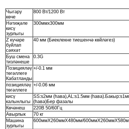
Чыгару
800 Вт/1200 Вт
көче
Нәтиҗәле
300ммx300мм
кисү
зурлыгы
Z күчәре
40 мм (Биеклекне тиешенчә көйләгез)
буйлап
сәяхәт
Буш смена
0.3G
тизләнеше
Позицияләү
+/-0.1 мм
төгәллеге
Кабатланды
позицияләү
+/-0.06 мм
төгәллеге
кисү
SS:s2мм (һава),AL:s1.5мм (һава).Бакыр:s1м
калынлыгы
(һава)Бер фазалы
Көчәнеш
220В 50/60Гц
Авырлык
70 кг
Машина
600ммX260ммX480мм/600ммX260ммX580
зурлыгы