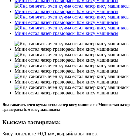
Яңа сәнәгать өчен күчмә өстәл лазер кисү машинасы Мини өстәл лазер
гравюрасы һәм кисү машинасы
Кыскача тасвирлама:
Кисү төгәллеге +0,1 мм, кырыйлары тигез.