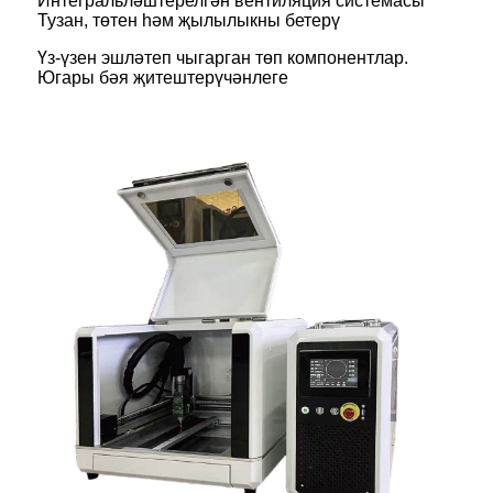
Интегральләштерелгән вентиляция системасы
Тузан, төтен һәм җылылыкны бетерү
Үз-үзен эшләтеп чыгарган төп компонентлар.
Югары бәя җитештерүчәнлеге