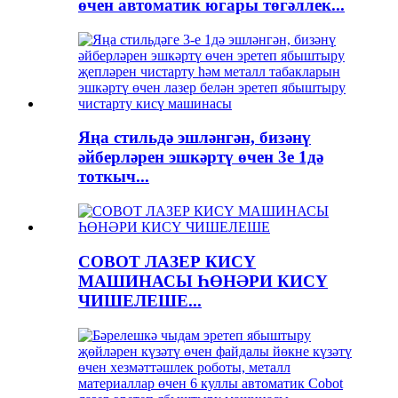
өчен автоматик югары төгәллек...
Яңа стильдә эшләнгән, бизәнү
әйберләрен эшкәртү өчен 3е 1дә
тоткыч...
COBOT ЛАЗЕР КИСҮ
МАШИНАСЫ ҺӨНӘРИ КИСҮ
ЧИШЕЛЕШЕ...