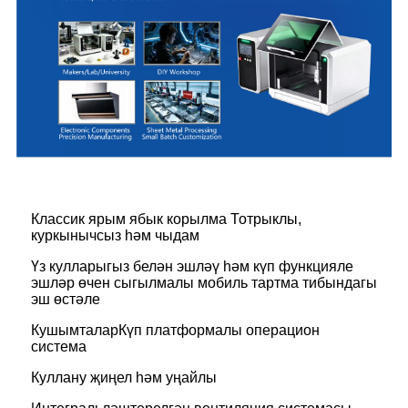
Классик ярым ябык корылма Тотрыклы,
куркынычсыз һәм чыдам
Үз кулларыгыз белән эшләү һәм күп функцияле
эшләр өчен сыгылмалы мобиль тартма тибындагы
эш өстәле
КушымталарКүп платформалы операцион
система
Куллану җиңел һәм уңайлы