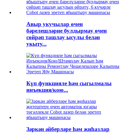
Авыр укучылар өчен
бәрелешләрне булдырмау өчен
сөйрәп ташлау ысулы белән
укыту...
Күп функцияле һәм сыгылмалы
инъекция/кою...
Зәркән әйберләре һәм җиһазлар