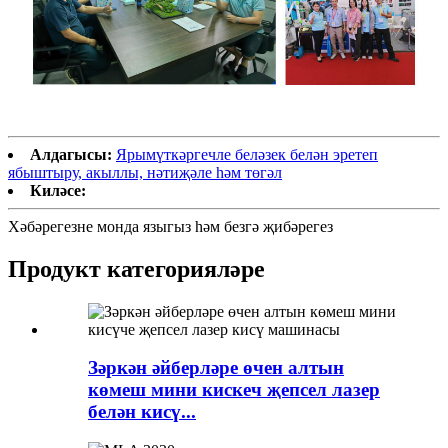
Алдагысы:
Ярымүткәргечле беләзек белән эретеп
ябыштыру, акыллы, нәтиҗәле һәм төгәл
Киләсе:
Хәбәрегезне монда языгыз һәм безгә җибәрегез
Продукт категорияләре
Зәркән әйберләре өчен алтын
көмеш мини кискеч җепсел лазер
белән кисү...