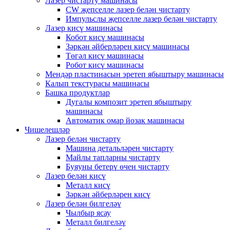
Лазер чистарту машинасы
CW җепселле лазер белән чистарту
Импульслы җепселле лазер белән чистарту
Лазер кисү машинасы
Кобот кисү машинасы
Зәркән әйберләрен кисү машинасы
Төгәл кисү машинасы
Робот кисү машинасы
Мендәр пластинасын эретеп ябыштыру машинасы
Калып текстурасы машинасы
Башка продуктлар
Дугалы композит эретеп ябыштыру
машинасы
Автоматик омар йозак машинасы
Чишелешләр
Лазер белән чистарту
Машина детальләрен чистарту
Майлы тапларны чистарту
Буяуны бетерү өчен чистарту
Лазер белән кисү
Металл кисү
Зәркән әйберләрен кисү
Лазер белән билгеләү
Чылбыр ясау
Металл билгеләү