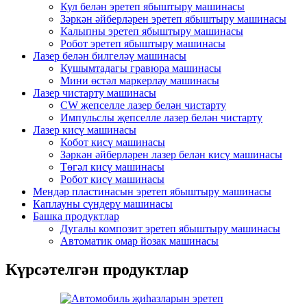
Кул белән эретеп ябыштыру машинасы
Зәркән әйберләрен эретеп ябыштыру машинасы
Калыпны эретеп ябыштыру машинасы
Робот эретеп ябыштыру машинасы
Лазер белән билгеләү машинасы
Кушымтадагы гравюра машинасы
Мини өстәл маркерлау машинасы
Лазер чистарту машинасы
CW җепселле лазер белән чистарту
Импульслы җепселле лазер белән чистарту
Лазер кисү машинасы
Кобот кисү машинасы
Зәркән әйберләрен лазер белән кисү машинасы
Төгәл кисү машинасы
Робот кисү машинасы
Мендәр пластинасын эретеп ябыштыру машинасы
Каплауны сүндерү машинасы
Башка продуктлар
Дугалы композит эретеп ябыштыру машинасы
Автоматик омар йозак машинасы
Күрсәтелгән продуктлар