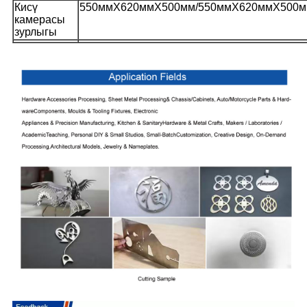
Кисү
550ммX620ммX500мм/550ммX620ммX500
камерасы
зурлыгы