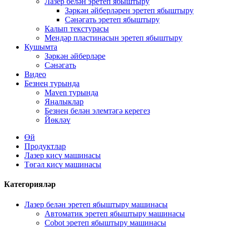
Лазер белән эретеп ябыштыру
Зәркән әйберләрен эретеп ябыштыру
Сәнәгать эретеп ябыштыру
Калып текстурасы
Мендәр пластинасын эретеп ябыштыру
Кушымта
Зәркән әйберләре
Сәнәгать
Видео
Безнең турында
Maven турында
Яңалыклар
Безнең белән элемтәгә керегез
Йөкләү
Өй
Продуктлар
Лазер кисү машинасы
Төгәл кисү машинасы
Категорияләр
Лазер белән эретеп ябыштыру машинасы
Автоматик эретеп ябыштыру машинасы
Cobot эретеп ябыштыру машинасы