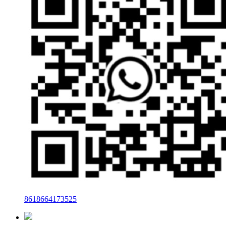
8618664173525