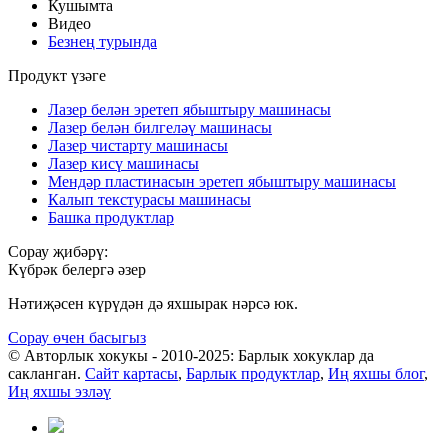
Кушымта
Видео
Безнең турында
Продукт үзәге
Лазер белән эретеп ябыштыру машинасы
Лазер белән билгеләү машинасы
Лазер чистарту машинасы
Лазер кисү машинасы
Мендәр пластинасын эретеп ябыштыру машинасы
Калып текстурасы машинасы
Башка продуктлар
Сорау җибәрү:
Күбрәк белергә әзер
Нәтиҗәсен күрүдән дә яхшырак нәрсә юк.
Сорау өчен басыгыз
© Авторлык хокукы - 2010-2025: Барлык хокуклар да
сакланган.
Сайт картасы
,
Барлык продуктлар
,
Иң яхшы блог
,
Иң яхшы эзләү