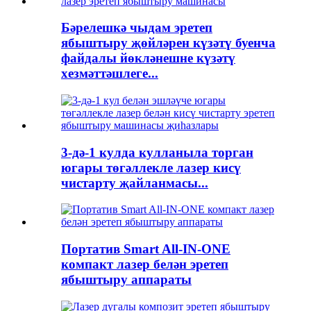
Бәрелешкә чыдам эретеп
ябыштыру җөйләрен күзәтү буенча
файдалы йөкләнешне күзәтү
хезмәттәшлеге...
3-дә-1 кулда кулланыла торган
югары төгәллекле лазер кисү
чистарту җайланмасы...
Портатив Smart All-IN-ONE
компакт лазер белән эретеп
ябыштыру аппараты