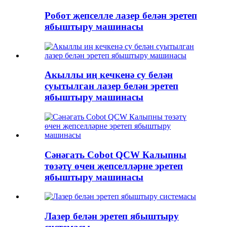
Робот җепселле лазер белән эретеп
ябыштыру машинасы
Акыллы иң кечкенә су белән
суытылган лазер белән эретеп
ябыштыру машинасы
Сәнәгать Cobot QCW Калыпны
төзәтү өчен җепселләрне эретеп
ябыштыру машинасы
Лазер белән эретеп ябыштыру