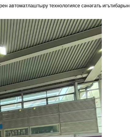
рен автоматлаштыру технологиясе сәнәгать игътибарын