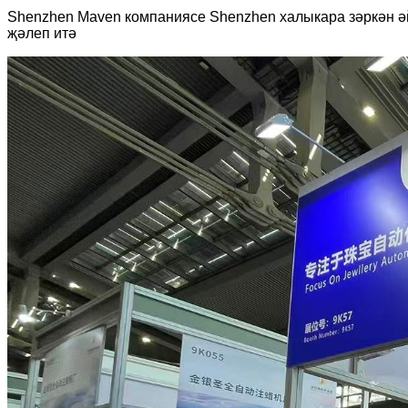
Shenzhen Maven компаниясе Shenzhen халыкара зәркән ә
җәлеп итә