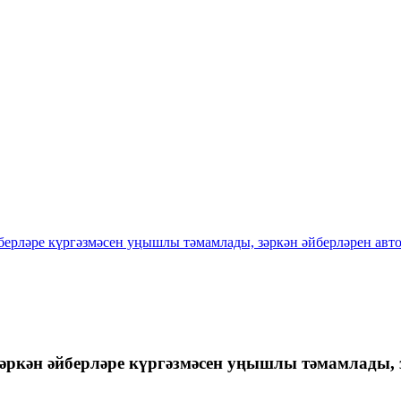
берләре күргәзмәсен уңышлы тәмамлады, зәркән әйберләрен авт
әркән әйберләре күргәзмәсен уңышлы тәмамлады, 