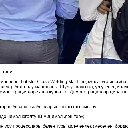
а тану
сәлән, Lobster Clasp Welding Machine, күрсәтүгә игътибар
лектр билгеләү машинасы. Шул ук вакытта, ул үзенең йо
монстрацияләре аша күрсәтте. Демонстрацияләр җиһазның 
 төрле бизәнү чылбырларын тотрыклы чыгару;
ендә чимал югалтуны минимальләштерү;
н үрү процесслары белән туры килүчәнлек (мәсәлән, борд