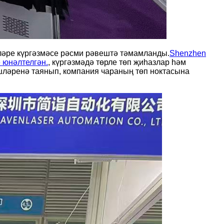
рләре күргәзмәсе рәсми рәвештә тәмамланды.
Shenzhen
 юнәлтелгән.
, күргәзмәдә төрле төп җиһазлар һәм
шләренә таянып, компания чараның төп ноктасына