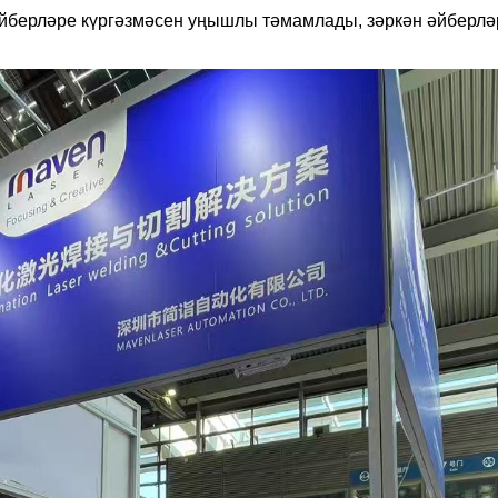
йберләре күргәзмәсен уңышлы тәмамлады, зәркән әйберлә