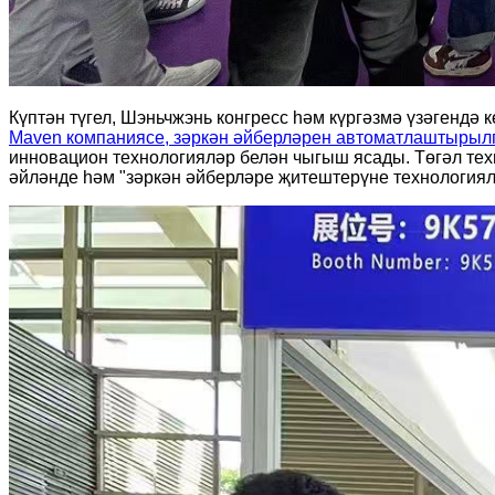
Күптән түгел, Шэньчжэнь конгресс һәм күргәзмә үзәгендә
Maven компаниясе, зәркән әйберләрен автоматлаштырылг
инновацион технологияләр белән чыгыш ясады. Төгәл те
әйләнде һәм "зәркән әйберләре җитештерүне технологиял