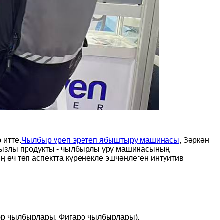
 итте.
Чылбыр үреп эретеп ябыштыру машинасы
, Зәркән
лдызлы продукты - чылбырлы үрү машинасының
өч төп аспектта күренекле эшчәнлеген интуитив
юр чылбырлары, Фигаро чылбырлары).