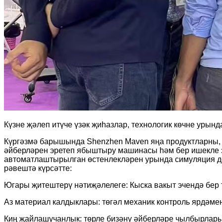
Күзне җәлеп итүче үзәк җиһазлар, технологик көчне урынд
Күргәзмә барышында Shenzhen Maven яңа продуктларны, мә
әйберләрен эретеп ябыштыру машинасы һәм бер ишекле э
автоматлаштырылган өстенлекләрен урында симуляция де
рәвештә күрсәтте:
Югары җитештерү нәтиҗәлелеге: Кыска вакыт эчендә бер
Аз материал калдыклары: төгәл механик контроль ярдәм
Киң җайлашучанлык: төрле бизәнү әйберләре чылбырлары