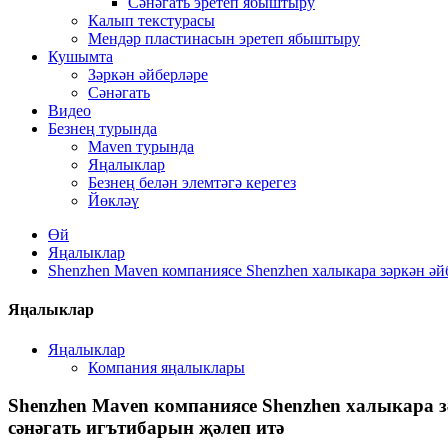
Сәнәгать эретеп ябыштыру
Калып текстурасы
Мендәр пластинасын эретеп ябыштыру
Кушымта
Зәркән әйберләре
Сәнәгать
Видео
Безнең турында
Maven турында
Яңалыклар
Безнең белән элемтәгә керегез
Йөкләү
Өй
Яңалыклар
Shenzhen Maven компаниясе Shenzhen халыкара зәркән әй
Яңалыклар
Яңалыклар
Компания яңалыклары
Shenzhen Maven компаниясе Shenzhen халыкара з
сәнәгать игътибарын җәлеп итә