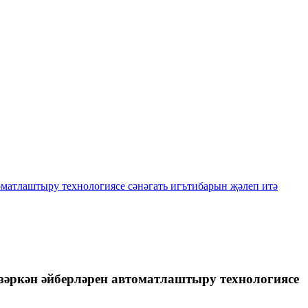
оматлаштыру технологиясе сәнәгать игътибарын җәлеп итә
зәркән әйберләрен автоматлаштыру технологиясе