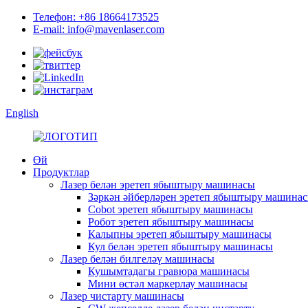
Телефон: +86 18664173525
E-mail: info@mavenlaser.com
English
Өй
Продуктлар
Лазер белән эретеп ябыштыру машинасы
Зәркән әйберләрен эретеп ябыштыру машина
Cobot эретеп ябыштыру машинасы
Робот эретеп ябыштыру машинасы
Калыпны эретеп ябыштыру машинасы
Кул белән эретеп ябыштыру машинасы
Лазер белән билгеләү машинасы
Кушымтадагы гравюра машинасы
Мини өстәл маркерлау машинасы
Лазер чистарту машинасы