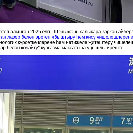
 көтеп алынган 2025 елгы Шэньчжэнь халыкара зәркән әйбе
ан лазер белән эретеп ябыштыру һәм кисү чишелешләренә
хнологик күрсәткечләренә һәм нәтиҗәле җитештерү чишеле
әр белән көчәйтү" күргәзмә максатына уңышлы иреште.