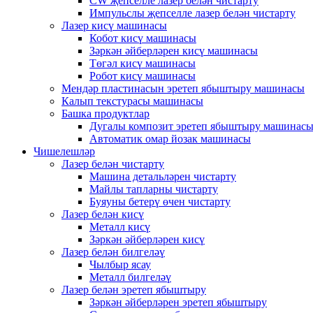
CW җепселле лазер белән чистарту
Импульслы җепселле лазер белән чистарту
Лазер кисү машинасы
Кобот кисү машинасы
Зәркән әйберләрен кисү машинасы
Төгәл кисү машинасы
Робот кисү машинасы
Мендәр пластинасын эретеп ябыштыру машинасы
Калып текстурасы машинасы
Башка продуктлар
Дугалы композит эретеп ябыштыру машинас
Автоматик омар йозак машинасы
Чишелешләр
Лазер белән чистарту
Машина детальләрен чистарту
Майлы тапларны чистарту
Буяуны бетерү өчен чистарту
Лазер белән кисү
Металл кисү
Зәркән әйберләрен кисү
Лазер белән билгеләү
Чылбыр ясау
Металл билгеләү
Лазер белән эретеп ябыштыру
Зәркән әйберләрен эретеп ябыштыру