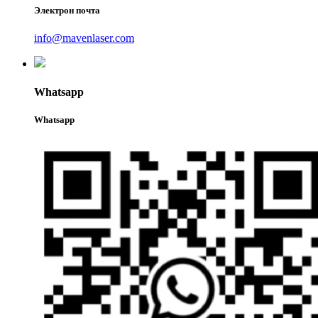
Электрон почта
info@mavenlaser.com
Whatsapp
Whatsapp